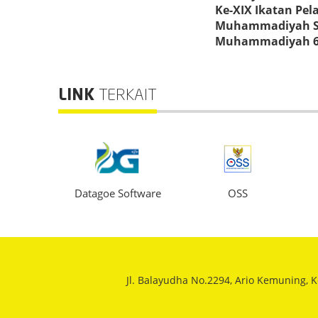
Ke-XIX Ikatan Pela
Muhammadiyah 
Muhammadiyah 
Palembang: "Rege
kader dalam
membangun antu
LINK
TERKAIT
jiwa kepemimpin
agoe Software
OSS
PojokNesia
Jl. Balayudha No.2294, Ario Kemuning, 