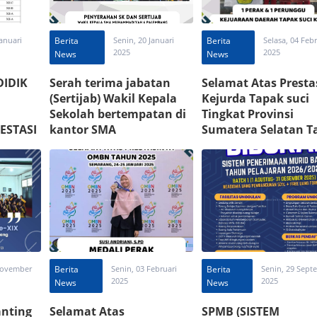
Januari
Berita
Senin, 20 Januari
Berita
Selasa, 04 Febr
2025
2025
News
News
DIDIK
Serah terima jabatan
Selamat Atas Presta
(Sertijab) Wakil Kepala
Kejurda Tapak suci
Sekolah bertempatan di
Tingkat Provinsi
ESTASI
kantor SMA
Sumatera Selatan 
5 SMA
MUHAMMADIYAH 6
2025
6
PALEMBANG
 November
Berita
Senin, 03 Februari
Berita
Senin, 29 Sept
2025
2025
News
News
nting
Selamat Atas
SPMB (SISTEM