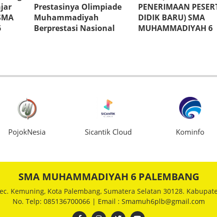
jar
Prestasinya Olimpiade
PENERIMAAN PESER
SMA
Muhammadiyah
DIDIK BARU) SMA
6
Berprestasi Nasional
MUHAMMADIYAH 6
nerasi
(OMBN) 2025
PALEMBANG
siasme
an"*
Sicantik Cloud
Kominfo
LAPOR.GO
SMA MUHAMMADIYAH 6 PALEMBANG
Kec. Kemuning, Kota Palembang, Sumatera Selatan 30128. Kabupat
No. Telp: 085136700066 | Email :
Smamuh6plb@gmail.com