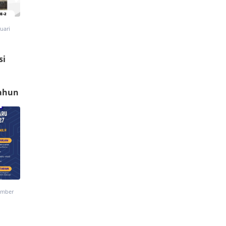
uari
si
Tahun
ember