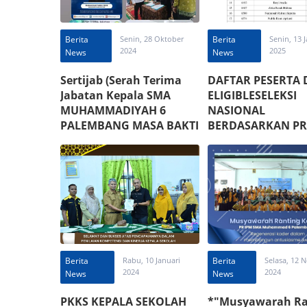
Berita
Senin, 28 Oktober
Berita
Senin, 13 
2024
2025
News
News
Sertijab (Serah Terima
DAFTAR PESERTA 
Jabatan Kepala SMA
ELIGIBLESELEKSI
MUHAMMADIYAH 6
NASIONAL
PALEMBANG MASA BAKTI
BERDASARKAN PR
2024-2028)
(SNBP)TAHUN 202
MUHAMMADIYAH 
PALEMBANG
Berita
Rabu, 10 Januari
Berita
Selasa, 12
2024
2024
News
News
PKKS KEPALA SEKOLAH
*"Musyawarah Ra